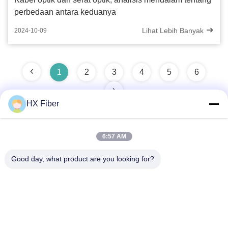
perbedaan antara keduanya
Lihat Lebih Banyak
2024-10-09
1
2
3
4
5
6
HX Fiber
6:57 AM
Kontak Cepat
Good day, what product are you looking for?
Alamat
Bangunan No.2, Jalan Gaoli 3, Kota Tangxia, Dongguan,
Cina
Telp