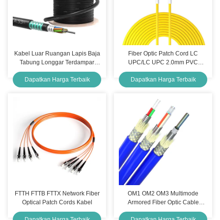
Kabel Luar Ruangan Lapis Baja
Fiber Optic Patch Cord LC
Tabung Longgar Terdampar
UPC/LC UPC 2.0mm PVC
G652D G657A1 G657A2
OFNR 9/125 Single Mode Fiber
Dapatkan Harga Terbaik
Dapatkan Harga Terbaik
Optic Cable Patch
FTTH FTTB FTTX Network Fiber
OM1 OM2 OM3 Multimode
Optical Patch Cords Kabel
Armored Fiber Optic Cable
Fungsi anti debu
Dapatkan Harga Terbaik
Dapatkan Harga Terbaik