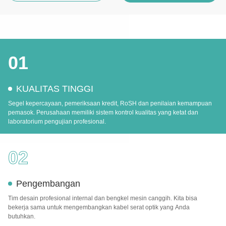
01
KUALITAS TINGGI
Segel kepercayaan, pemeriksaan kredit, RoSH dan penilaian kemampuan
pemasok. Perusahaan memiliki sistem kontrol kualitas yang ketat dan
laboratorium pengujian profesional.
02
Pengembangan
Tim desain profesional internal dan bengkel mesin canggih. Kita bisa
bekerja sama untuk mengembangkan kabel serat optik yang Anda
butuhkan.