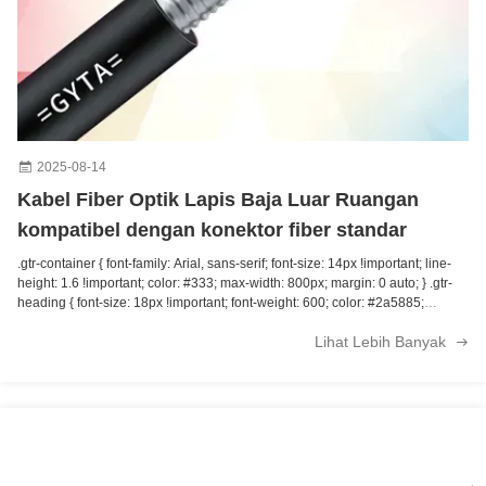
2025-08-14
Kabel Fiber Optik Lapis Baja Luar Ruangan
kompatibel dengan konektor fiber standar
.gtr-container { font-family: Arial, sans-serif; font-size: 14px !important; line-
height: 1.6 !important; color: #333; max-width: 800px; margin: 0 auto; } .gtr-
heading { font-size: 18px !important; font-weight: 600; color: #2a5885;
margin: 20px 0 10px 0; padding-bottom: 5px; border-bottom: 1px solid
Lihat Lebih Banyak
#e0e0e0; } .gtr-paragraph { margin-bottom: 15px !important; } .gtr-list {
margin: 15px 0; padding-left: 20px; } .gtr-list li { margin-bottom: 8px; } .gtr-
image { max-width: 100%; height: auto; margin: 20px 0; border: 1px solid
#ddd; border-radius: 4px; } .gtr-highlight { background-color: #f5f5f5;
padding: 15px; border-left: 4px solid #2a5885; margin: 20px 0; } Kabel serat
optik lapis baja luar ruangan dirancang untuk memberikan konektivitas yang
kuat, andal, dan berkinerja tinggi dalam kondisi lingkungan yang keras.
Tidak seperti kabel serat optik dalam ruangan standar, kabel lapis baja luar