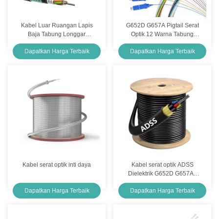
Kabel Luar Ruangan Lapis
G652D G657A Pigtail Serat
Baja Tabung Longgar
Optik 12 Warna Tabung
Terdampar G652D G657A1
Longgar Penyangga Ketat
Dapatkan Harga Terbaik
Dapatkan Harga Terbaik
G657A2
SC UPC Pigtail
Kabel serat optik inti daya
Kabel serat optik ADSS
Dielektrik G652D G657A1
G657A2 Kabel serat optik
Dapatkan Harga Terbaik
Dapatkan Harga Terbaik
udara luar ruangan