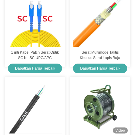
1 inti Kabel Patch Serat Optik
Serat Multimode Taktis
SC Ke SC UPC/APC
Khusus Serat Lapis Baja
2.0mm/3.0mm G652D/G657A
Luar Ruangan Spiral yang
Dapatkan Harga Terbaik
Dapatkan Harga Terbaik
untuk di FTTH
Dibundel
Video