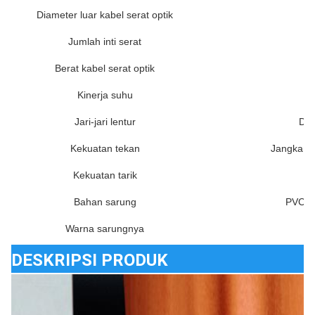
Diameter luar kabel serat optik
Jumlah inti serat
Berat kabel serat optik
Kinerja suhu
Jari-jari lentur
Din
Kekuatan tekan
Jangka p
Kekuatan tarik
Bahan sarung
PVC, L
Warna sarungnya
DESKRIPSI PRODUK