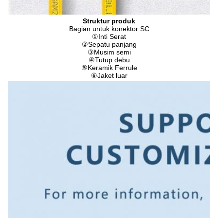
Struktur produk
Bagian untuk konektor SC
①
Inti Serat
②
Sepatu panjang
③
Musim semi
④
Tutup debu
⑤
Keramik Ferrule
⑥
Jaket luar