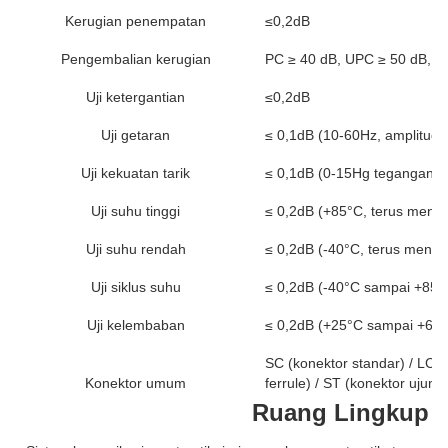
Kerugian penempatan
≤0,2dB
Pengembalian kerugian
PC ≥ 40 dB, UPC ≥ 50 dB, A
Uji ketergantian
≤0,2dB
Uji getaran
≤ 0,1dB (10-60Hz, amplitud
Uji kekuatan tarik
≤ 0,1dB (0-15Hg tegangan, k
Uji suhu tinggi
≤ 0,2dB (+85°C, terus mene
Uji suhu rendah
≤ 0,2dB (-40°C, terus mener
Uji siklus suhu
≤ 0,2dB (-40°C sampai +85°C,
Uji kelembaban
≤ 0,2dB (+25°C sampai +65°C
SC (konektor standar) / LC (k
Konektor umum
ferrule) / ST (konektor ujung 
Ruang Lingkup A