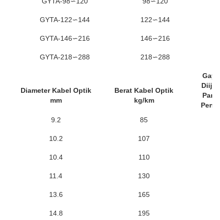
GYTA-98∽120
98∽120
GYTA-122∽144
122∽144
GYTA-146∽216
146∽216
GYTA-218∽288
218∽288
Gaya
Diiji
Diameter Kabel Optik
Berat Kabel Optik
Panj
mm
kg/km
Pend
9.2
85
6
10.2
107
6
10.4
110
6
11.4
130
6
13.6
165
6
14.8
195
6