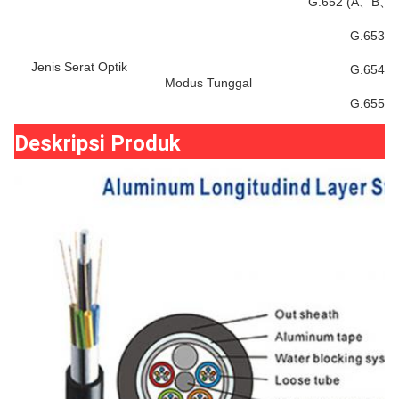
G.652 (A、B、
G.653
Jenis Serat Optik
G.654
Modus Tunggal
G.655
Deskripsi Produk