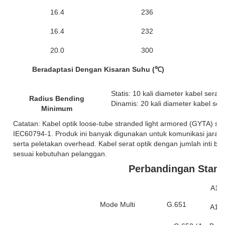
16.4
236
6
16.4
232
6
20.0
300
1
Beradaptasi Dengan Kisaran Suhu (℃)
Statis: 10 kali diameter kabel serat 
Radius Bending
Dinamis: 20 kali diameter kabel sera
Minimum
Catatan: Kabel optik loose-tube stranded light armored (GYTA) 
IEC60794-1. Produk ini banyak digunakan untuk komunikasi jarak j
serta peletakan overhead. Kabel serat optik dengan jumlah inti b
sesuai kebutuhan pelanggan.
Perbandingan Stand
A1a:
Mode Multi
G.651
A1b: