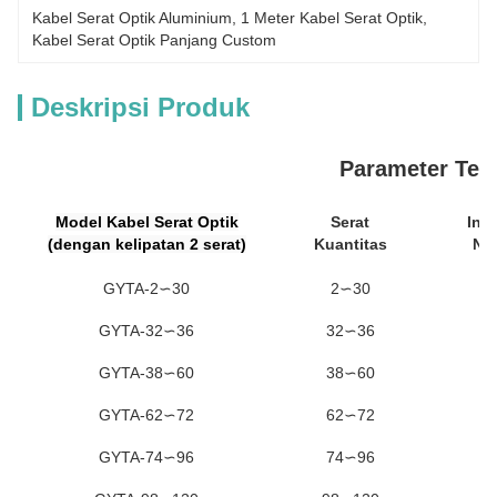
Kabel Serat Optik Aluminium
, 
1 Meter Kabel Serat Optik
, 
Kabel Serat Optik Panjang Custom
Deskripsi Produk
Parameter Tek
Model Kabel Serat Optik
Serat
Inti
(dengan kelipatan 2 serat)
Kuantitas
No
GYTA-2∽30
2∽30
GYTA-32∽36
32∽36
GYTA-38∽60
38∽60
GYTA-62∽72
62∽72
GYTA-74∽96
74∽96