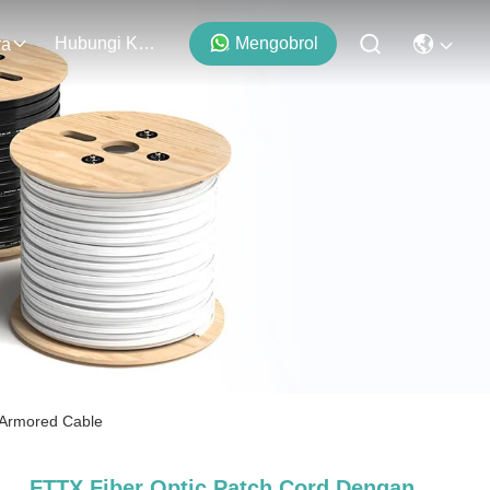
Hubungi Kami
Mengobrol
ra
Armored Cable
FTTX Fiber Optic Patch Cord Dengan