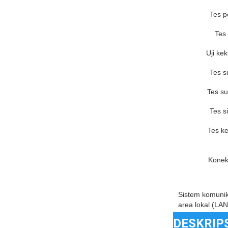
Tes p
Tes
Uji kek
Tes s
Tes s
Tes s
Tes k
Konek
Sistem komunika
area lokal (LAN
DESKRIP