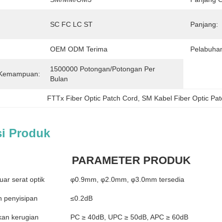
SC FC LC ST
Panjang:
OEM ODM Terima
Pelabuha
1500000 Potongan/potongan Per 
 Kemampuan:
Bulan
FTTx Fiber Optic Patch Cord
, 
SM Kabel Fiber Optic Pat
si Produk
PARAMETER PRODUK
uar serat optik
φ0.9mm, φ2.0mm, φ3.0mm tersedia
n penyisipan
≤0.2dB
kan kerugian
PC ≥ 40dB, UPC ≥ 50dB, APC ≥ 60dB