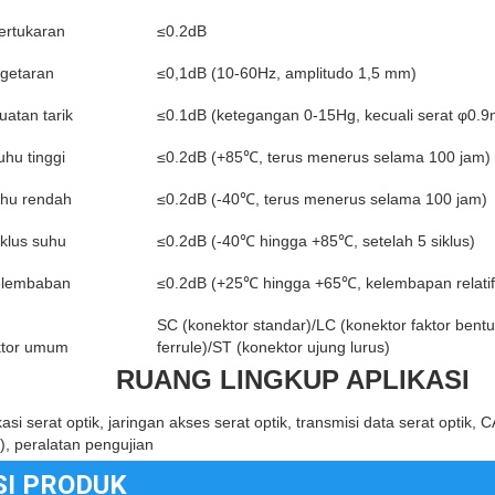
ertukaran
≤0.2dB
 getaran
≤0,1dB (10-60Hz, amplitudo 1,5 mm)
uatan tarik
≤0.1dB (ketegangan 0-15Hg, kecuali serat φ0.
uhu tinggi
≤0.2dB (+85℃, terus menerus selama 100 jam)
uhu rendah
≤0.2dB (-40℃, terus menerus selama 100 jam)
iklus suhu
≤0.2dB (-40℃ hingga +85℃, setelah 5 siklus)
elembaban
≤0.2dB (+25℃ hingga +65℃, kelembapan relatif
SC (konektor standar)/LC (konektor faktor bentu
tor umum
ferrule)/ST (konektor ujung lurus)
RUANG LINGKUP APLIKASI
si serat optik, jaringan akses serat optik, transmisi data serat optik, C
), peralatan pengujian
SI PRODUK