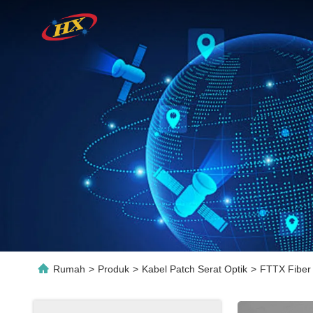
Rumah
>
Produk
>
Kabel Patch Serat Optik
>
FTTX Fiber