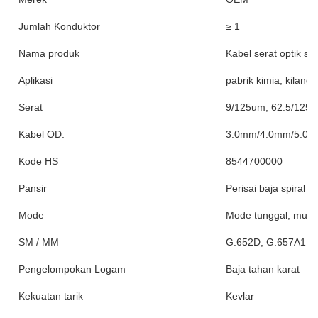
Jumlah Konduktor
≥ 1
Nama produk
Kabel serat optik sen
Aplikasi
pabrik kimia, kilang
Serat
9/125um, 62.5/125
Kabel OD.
3.0mm/4.0mm/5.0
Kode HS
8544700000
Pansir
Perisai baja spiral te
Mode
Mode tunggal, mult
SM / MM
G.652D, G.657A1 
Pengelompokan Logam
Baja tahan karat
Kekuatan tarik
Kevlar