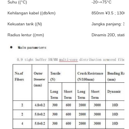
Suhu ((°C)
-20~+75°C
Kehilangan kabel ((db/km)
850nm ¥3.5 ; 1300n
Kekuatan tarik ((N)
Jangka panjang: 30
Radius lentur ((mm)
Dinamis 20D, statis