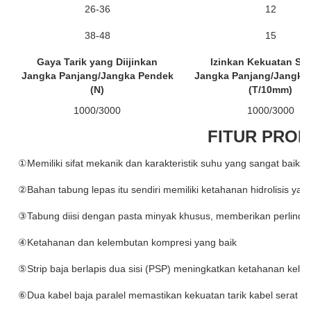
26-36
12
38-48
15
Gaya Tarik yang Diijinkan
Izinkan Kekuatan Sq
Jangka Panjang/Jangka Pendek
Jangka Panjang/Jangka
(N)
(T/10mm)
1000/3000
1000/3000
FITUR PRO
①Memiliki sifat mekanik dan karakteristik suhu yang sangat baik
②Bahan tabung lepas itu sendiri memiliki ketahanan hidrolisis yan
③Tabung diisi dengan pasta minyak khusus, memberikan perlindun
④Ketahanan dan kelembutan kompresi yang baik
⑤Strip baja berlapis dua sisi (PSP) meningkatkan ketahanan kele
⑥Dua kabel baja paralel memastikan kekuatan tarik kabel serat op