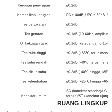
Kerugian penyisipan
≤0.2dB
Kembalikan kerugian
PC ≥ 40dB, UPC ≥ 50dB, AP
Tes pertukaran
≤0.2dB
Tes getaran
≤0,1dB (10-60Hz, amplitudo
Uji kekuatan tarik
≤0.1dB (ketegangan 0-15Hg,
Tes suhu tinggi
≤0.2dB (+85℃, terus meneru
Tes suhu rendah
≤0.2dB (-40℃, terus meneru
Tes siklus suhu
≤0.2dB (-40℃ hingga +85℃, s
Tes kelembaban
≤0.2dB (+25℃ hingga +65℃, 
SC (konektor standar)/LC (ko
Konektor umum
ferrule)/ST (konektor ujung l
RUANG LINGKUP A