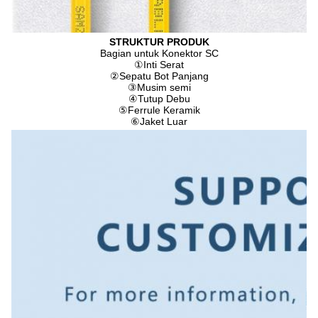
STRUKTUR PRODUK
Bagian untuk Konektor SC
①
Inti Serat
②
Sepatu Bot Panjang
③
Musim semi
④
Tutup Debu
⑤
Ferrule Keramik
⑥
Jaket Luar