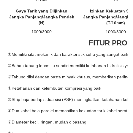
Gaya Tarik yang Diijinkan
Izinkan Kekuatan Sq
Jangka Panjang/Jangka Pendek
Jangka Panjang/Jangka
(N)
(T/10mm)
1000/3000
1000/3000
FITUR PRO
①Memiliki sifat mekanik dan karakteristik suhu yang sangat baik
②Bahan tabung lepas itu sendiri memiliki ketahanan hidrolisis yan
③Tabung diisi dengan pasta minyak khusus, memberikan perlindun
④Ketahanan dan kelembutan kompresi yang baik
⑤Strip baja berlapis dua sisi (PSP) meningkatkan ketahanan kele
⑥Dua kabel baja paralel memastikan kekuatan tarik kabel serat op
⑦Diameter kecil, ringan, mudah dipasang