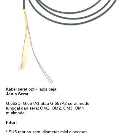
Kabel serat optik lapis baja
Jenis Serat
:
G.652D, G.657A1 atau G.657A2 serat mode
tunggal dan serat OM1, OM2, OM3, OM4
mutimode.
Fitur:
* SUS tabung semi diameter mini diperkuat