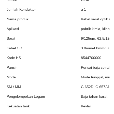
Jumlah Konduktor
≥ 1
Nama produk
Kabel serat optik sen
Aplikasi
pabrik kimia, kilang
Serat
9/125um, 62.5/125
Kabel OD.
3.0mm/4.0mm/5.0
Kode HS
8544700000
Pansir
Perisai baja spiral te
Mode
Mode tunggal, mult
SM / MM
G.652D, G.657A1 
Pengelompokan Logam
Baja tahan karat
Kekuatan tarik
Kevlar