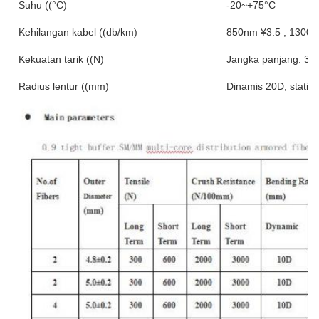
Suhu ((°C)
-20~+75°C
Kehilangan kabel ((db/km)
850nm ¥3.5 ; 1300n
Kekuatan tarik ((N)
Jangka panjang: 30
Radius lentur ((mm)
Dinamis 20D, statis