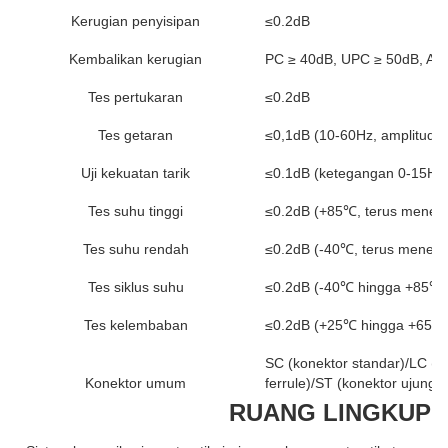
Kerugian penyisipan
≤0.2dB
Kembalikan kerugian
PC ≥ 40dB, UPC ≥ 50dB, AP
Tes pertukaran
≤0.2dB
Tes getaran
≤0,1dB (10-60Hz, amplitudo
Uji kekuatan tarik
≤0.1dB (ketegangan 0-15Hg,
Tes suhu tinggi
≤0.2dB (+85℃, terus meneru
Tes suhu rendah
≤0.2dB (-40℃, terus meneru
Tes siklus suhu
≤0.2dB (-40℃ hingga +85℃, s
Tes kelembaban
≤0.2dB (+25℃ hingga +65℃, 
SC (konektor standar)/LC (ko
Konektor umum
ferrule)/ST (konektor ujung l
RUANG LINGKUP A