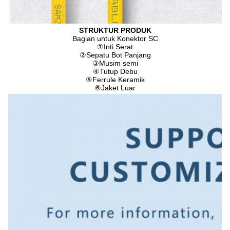
STRUKTUR PRODUK
Bagian untuk Konektor SC
①
Inti Serat
②
Sepatu Bot Panjang
③
Musim semi
④
Tutup Debu
⑤
Ferrule Keramik
⑥
Jaket Luar