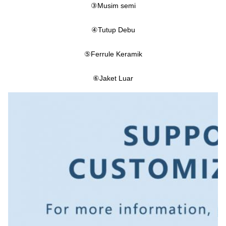
③
Musim semi
④
Tutup Debu
⑤
Ferrule Keramik
⑥
Jaket Luar