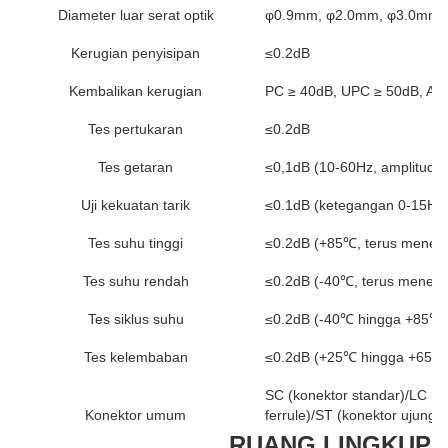
Diameter luar serat optik
φ0.9mm, φ2.0mm, φ3.0mm t
Kerugian penyisipan
≤0.2dB
Kembalikan kerugian
PC ≥ 40dB, UPC ≥ 50dB, AP
Tes pertukaran
≤0.2dB
Tes getaran
≤0,1dB (10-60Hz, amplitudo
Uji kekuatan tarik
≤0.1dB (ketegangan 0-15Hg,
Tes suhu tinggi
≤0.2dB (+85℃, terus meneru
Tes suhu rendah
≤0.2dB (-40℃, terus meneru
Tes siklus suhu
≤0.2dB (-40℃ hingga +85℃, s
Tes kelembaban
≤0.2dB (+25℃ hingga +65℃, 
SC (konektor standar)/LC (ko
Konektor umum
ferrule)/ST (konektor ujung l
RUANG LINGKUP A