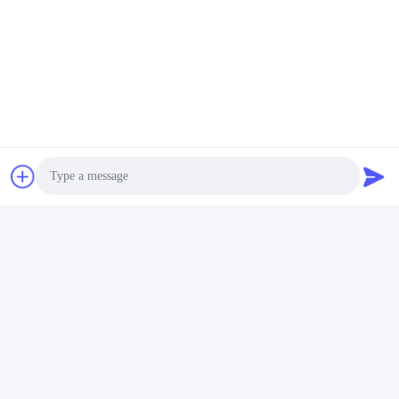
Tag:
Single Mode Fiber Patch Cord
Multimode Fiber Optic Patch Cord
Kabel Lapisan Serat Optik Lapisan
Photo
Video Call
Kontak Cepat
Audio Call
Alamat
Bangunan No.2, Jalan Gaoli 3, Kota Tangxia, Dongguan,