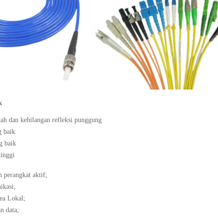
k
dah dan kehilangan refleksi punggung
g baik
g baik
tinggi
 perangkat aktif;
ikasi;
ea Lokal;
n data;