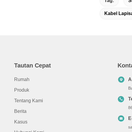
Tag:
S
Kabel Lapis
Tautan Cepat
Kont
Rumah
A
B
Produk
T
Tentang Kami
8
Berita
E
Kasus
s