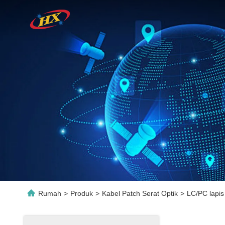
Rumah
>
Produk
>
Kabel Patch Serat Optik
>
LC/PC lapis