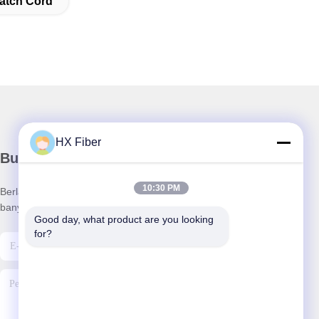
Patch Cord
HX Fiber
Buletin kami
10:30 PM
Berlangganan buletin kami untuk mendapatkan diskon dan
banyak lagi.
Good day, what product are you looking 
for?