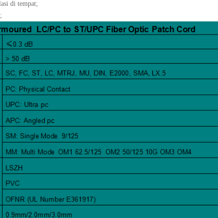
lasi di tempat;
;