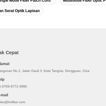
ingle Mode Fiber Patch Cord
Multimode Fiber Optic 
an Serat Optik Lapisan
ak Cepat
lamat
angunan No.2, Jalan Gaoli 3, Kota Tangxia, Dongguan, Cina
elp
6-0769-8772-9980
-mail
ales@hxfiber.com