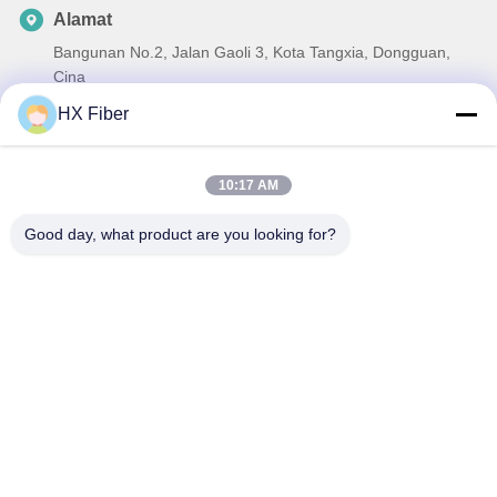
Alamat
Bangunan No.2, Jalan Gaoli 3, Kota Tangxia, Dongguan,
Cina
HX Fiber
Telp
86-0769-8772-9980
10:17 AM
E-mail
sales@hxfiber.com
Good day, what product are you looking for?
Kebijakan Privasi
|
Sitemap
| Cina Kualitas Baik kabel serat
optik lapis baja luar ruangan Pemasok. Hak cipta © 2024-2026
Dongguan HX Fiber Technology Co., Ltd Semua hak dilindungi.